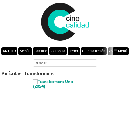
4K UHD
Acción
Familiar
Comedia
Terror
Ciencia ficción
Aventura
☰ Menú
Suspenso
Romance
Fantasía
Drama
Animación
Crimen
Misterio
Películas por año
Películas: Transformers