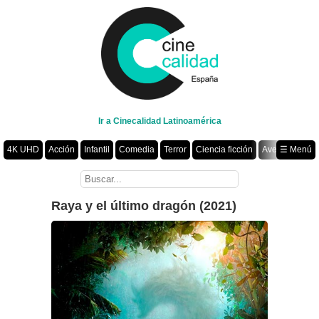
Ir a Cinecalidad Latinoamérica
4K UHD
Acción
Infantil
Comedia
Terror
Ciencia ficción
Aventura
☰ Menú
Suspenso
Romance
Fantasía
Drama
Animación
Crimen
Misterio
Películas por año
Raya y el último dragón (2021)