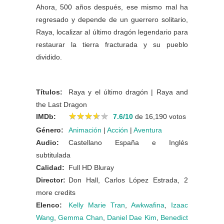
Ahora, 500 años después, ese mismo mal ha
regresado y depende de un guerrero solitario,
Raya, localizar al último dragón legendario para
restaurar la tierra fracturada y su pueblo
dividido.
Títulos:
Raya y el último dragón | Raya and
the Last Dragon
★
★
★
★
★
★
★
★
★
★
IMDb:
7.6/10
de 16,190 votos
Género:
Animación
|
Acción
|
Aventura
Audio:
Castellano España e Inglés
subtitulada
Calidad:
Full HD Bluray
Director:
Don Hall, Carlos López Estrada, 2
more credits
Elenco:
Kelly Marie Tran
,
Awkwafina
,
Izaac
Wang
,
Gemma Chan
,
Daniel Dae Kim
,
Benedict