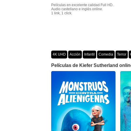
Películas en excelente calidad Full HD.
Audio castellano e inglés online.
1 link, 1 click.
4K UHD
Acción
Infantil
Comedia
Terror
Crimen
Misterio
Películas por año
Películas de Kiefer Sutherland onlin