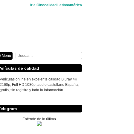
Ir a Cinecalidad Latinoamérica
n
 Menú
Películas de calidad
Películas online en excelente calidad Bluray 4K
2160p, Full HD 1080p, audio castellano España,
gratis, sin registro y toda la información.
Telegram
Entérate de lo último