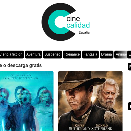
Ciencia ficción
Aventura
Suspenso
Romance
Fantasía
Drama
Animació
☰
e o descarga gratis