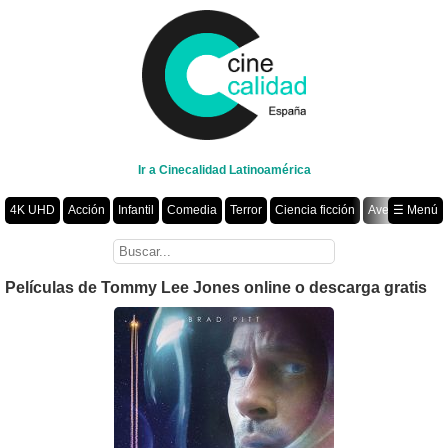
Ir a Cinecalidad Latinoamérica
4K UHD
Acción
Infantil
Comedia
Terror
Ciencia ficción
Aventura
☰ Menú
Suspenso
Romance
Fantasía
Drama
Animación
Crimen
Misterio
Películas por año
Películas de Tommy Lee Jones online o descarga gratis