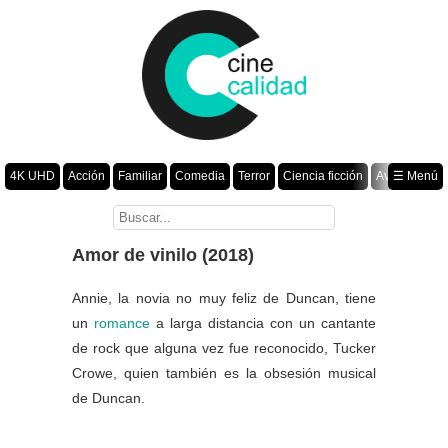
4K UHD
Acción
Familiar
Comedia
Terror
Ciencia ficción
Aventura
☰ Menú
Suspenso
Romance
Fantasía
Drama
Animación
Crimen
Misterio
Películas por año
Amor de vinilo (2018)
Annie, la novia no muy feliz de Duncan, tiene
un
romance
a larga distancia con un cantante
de rock que alguna vez fue reconocido, Tucker
Crowe, quien también es la obsesión musical
de Duncan.