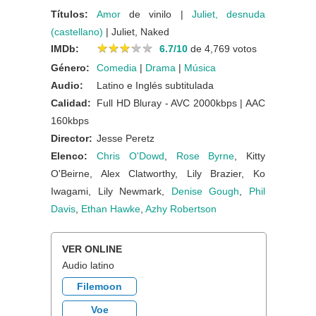
Títulos:
Amor
de vinilo |
Juliet, desnuda
(castellano)
| Juliet, Naked
★
★
★
★
★
★
★
★
★
★
IMDb:
6.7/10
de 4,769 votos
Género:
Comedia
|
Drama
|
Música
Audio:
Latino e Inglés subtitulada
Calidad:
Full HD Bluray - AVC 2000kbps | AAC
160kbps
Director:
Jesse Peretz
Elenco:
Chris O'Dowd
,
Rose Byrne
, Kitty
O'Beirne, Alex Clatworthy, Lily Brazier, Ko
Iwagami, Lily Newmark,
Denise Gough
,
Phil
Davis
,
Ethan Hawke
,
Azhy Robertson
VER ONLINE
Audio latino
Filemoon
Voe