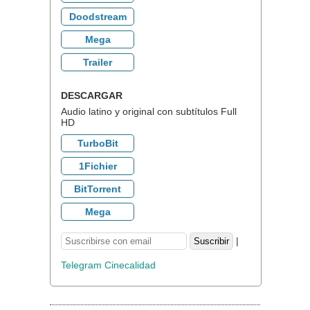
Doodstream
Mega
Trailer
DESCARGAR
Audio latino y original con subtítulos Full
HD
TurboBit
1Fichier
BitTorrent
Mega
|
Telegram Cinecalidad