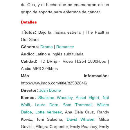
de Gus, y el hecho que se enamoraron en un
grupo de soporte para enfermos de cáncer.
Detalles
Títulos:
Bajo la misma estrella | The Fault in
Our Stars
Géneros:
Drama
|
Romance
Audio:
Latino e Inglés subtitulada
Calidad:
HD BRrip - Video H.264 1800kbps |
Audio MP3 224kbps
Más información:
http://www.imdb.com/title/tt2582846/
Director:
Josh Boone
Elenco:
Shailene Woodley
,
Ansel Elgort
,
Nat
Wolff
,
Laura Dern
,
Sam Trammell
,
Willem
Dafoe
,
Lotte Verbeek
, Ana Dela Cruz, Randy
Kovitz, Toni Saladna,
David Whalen
, Milica
Govich, Allegra Carpenter, Emily Peachey, Emily