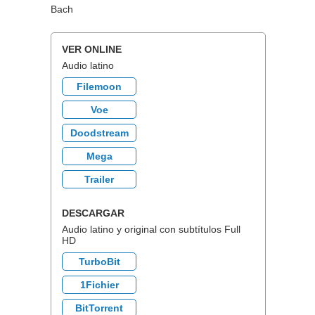
Bach
VER ONLINE
Audio latino
Filemoon
Voe
Doodstream
Mega
Trailer
DESCARGAR
Audio latino y original con subtítulos Full
HD
TurboBit
1Fichier
BitTorrent