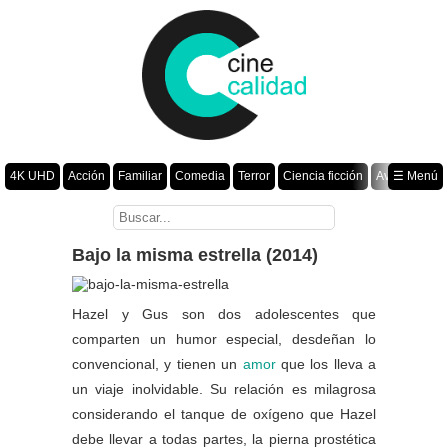
4K UHD
Acción
Familiar
Comedia
Terror
Ciencia ficción
Aventura
☰ Menú
Suspenso
Romance
Fantasía
Drama
Animación
Crimen
Misterio
Películas por año
Bajo la misma estrella (2014)
Hazel y Gus son dos adolescentes que
comparten un humor especial, desdeñan lo
convencional, y tienen un
amor
que los lleva a
un viaje inolvidable. Su relación es milagrosa
considerando el tanque de oxígeno que Hazel
debe llevar a todas partes, la pierna prostética