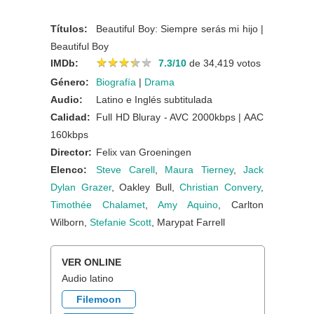
Títulos:
Beautiful Boy: Siempre serás mi hijo |
Beautiful Boy
★
★
★
★
★
★
★
★
★
★
IMDb:
7.3/10
de 34,419 votos
Género:
Biografía
|
Drama
Audio:
Latino e Inglés subtitulada
Calidad:
Full HD Bluray - AVC 2000kbps | AAC
160kbps
Director:
Felix van Groeningen
Elenco:
Steve Carell
,
Maura Tierney
,
Jack
Dylan Grazer
, Oakley Bull,
Christian Convery
,
Timothée Chalamet
,
Amy Aquino
, Carlton
Wilborn,
Stefanie Scott
, Marypat Farrell
VER ONLINE
Audio latino
Filemoon