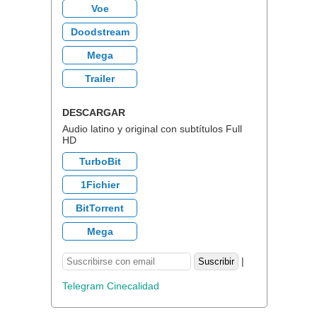
Voe
Doodstream
Mega
Trailer
DESCARGAR
Audio latino y original con subtítulos Full
HD
TurboBit
1Fichier
BitTorrent
Mega
|
Telegram Cinecalidad