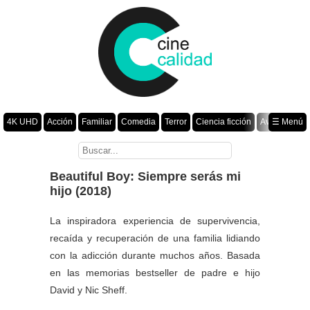
4K UHD
Acción
Familiar
Comedia
Terror
Ciencia ficción
Aventura
☰ Menú
Suspenso
Romance
Fantasía
Drama
Animación
Crimen
Misterio
Películas por año
Beautiful Boy: Siempre serás mi
hijo (2018)
La inspiradora experiencia de supervivencia,
recaída y recuperación de una familia lidiando
con la adicción durante muchos años. Basada
en las memorias bestseller de padre e hijo
David y Nic Sheff.