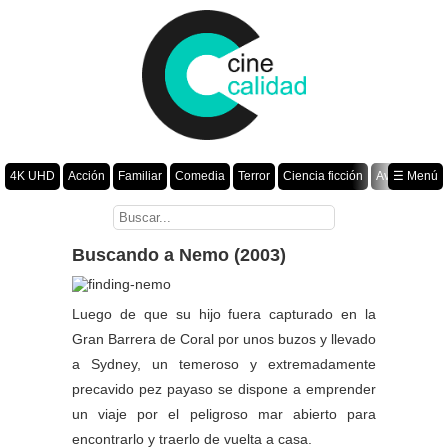
4K UHD
Acción
Familiar
Comedia
Terror
Ciencia ficción
Aventura
☰ Menú
Suspenso
Romance
Fantasía
Drama
Animación
Crimen
Misterio
Películas por año
Buscando a Nemo (2003)
Luego de que su hijo fuera capturado en la
Gran Barrera de Coral por unos buzos y llevado
a Sydney, un temeroso y extremadamente
precavido pez payaso se dispone a emprender
un viaje por el peligroso mar abierto para
encontrarlo y traerlo de vuelta a casa.