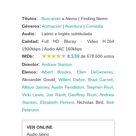
Títulos:
Buscando
a Nemo | Finding Nemo
Géneros:
Animación
|
Aventura
|
Comedia
Audio:
Latino e Inglés subtitulada
Calidad:
Full HD Bluray - Video H.264
1900kbps | Audio AAC 160kbps
★
★
★
★
★
★
★
★
★
★
IMDb:
8.1/10
de 678,600 votos
Director:
Andrew Stanton
Elenco:
Albert Brooks
,
Ellen DeGeneres
,
Alexander Gould,
Willem Dafoe
,
Brad Garrett
,
Allison Janney
,
Austin Pendleton
,
Stephen Root
,
Vicki Lewis
,
Joe Ranft
,
Geoffrey Rush
,
Andrew
Stanton
,
Elizabeth Perkins
, Nicholas Bird,
Bob
Peterson
VER ONLINE
Audio latino