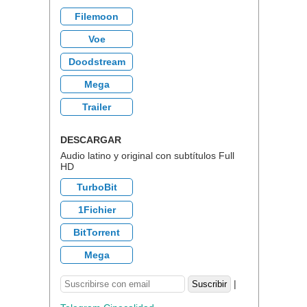
Filemoon
Voe
Doodstream
Mega
Trailer
DESCARGAR
Audio latino y original con subtítulos Full
HD
TurboBit
1Fichier
BitTorrent
Mega
|