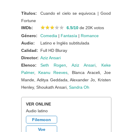
Títulos:
Cuando el cielo se equivoca | Good
Fortune
★
★
★
★
★
★
★
★
★
★
IMDb:
6.5/10
de 20K votos
Género:
Comedia
|
Fantasía
|
Romance
Audio:
Latino e Inglés subtitulada
Calidad:
Full HD Bluray
Director:
Aziz Ansari
Elenco:
Seth Rogen
,
Aziz Ansari
,
Keke
Palmer
,
Keanu Reeves
, Blanca Araceli, Joe
Mande, Aditya Geddada, Alexander Jo, Kristen
Henley, Shoukath Ansari,
Sandra Oh
VER ONLINE
Audio latino
Filemoon
Voe