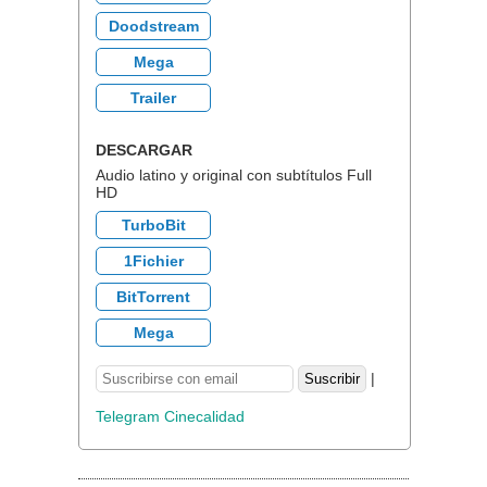
Doodstream
Mega
Trailer
DESCARGAR
Audio latino y original con subtítulos Full
HD
TurboBit
1Fichier
BitTorrent
Mega
|
Telegram Cinecalidad