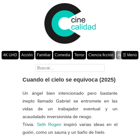
4K UHD
Acción
Familiar
Comedia
Terror
Ciencia ficción
Aventura
☰ Menú
Suspenso
Romance
Fantasía
Drama
Animación
Crimen
Misterio
Películas por año
Cuando el cielo se equivoca (2025)
Un ángel bien intencionado pero bastante
inepto llamado Gabriel se entromete en las
vidas de un trabajador eventual y un
acaudalado inversionista de riesgo.
Trivia:
Seth Rogen
inspiró varias ideas en el
guión, como un sauna y un baño de hielo.