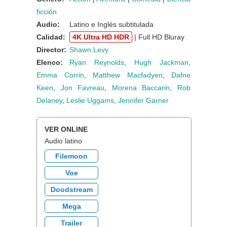
ficción
Audio:
Latino e Inglés subtitulada
Calidad:
4K Ultra HD HDR
| Full HD Bluray
Director:
Shawn Levy
Elenco:
Ryan Reynolds
,
Hugh Jackman
,
Emma Corrin
,
Matthew Macfadyen
,
Dafne
Keen
,
Jon Favreau
,
Morena Baccarin
,
Rob
Delaney
,
Leslie Uggams
,
Jennifer Garner
VER ONLINE
Audio latino
Filemoon
Voe
Doodstream
Mega
Trailer