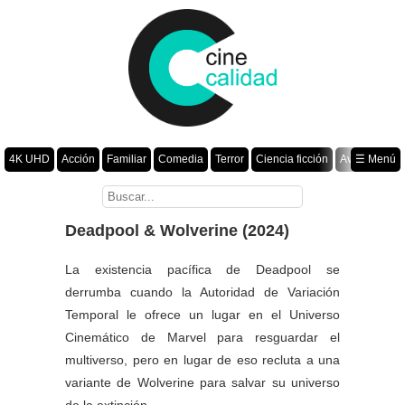
4K UHD
Acción
Familiar
Comedia
Terror
Ciencia ficción
Aventura
☰ Menú
Suspenso
Romance
Fantasía
Drama
Animación
Crimen
Misterio
Películas por año
Deadpool & Wolverine (2024)
La existencia pacífica de Deadpool se
derrumba cuando la Autoridad de Variación
Temporal le ofrece un lugar en el Universo
Cinemático de Marvel para resguardar el
multiverso, pero en lugar de eso recluta a una
variante de Wolverine para salvar su universo