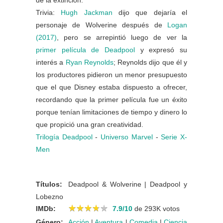
de la extinción.
Trivia:
Hugh Jackman
dijo que dejaría el
personaje de Wolverine después de
Logan
(2017)
, pero se arrepintió luego de ver la
primer película de Deadpool
y expresó su
interés a
Ryan Reynolds
; Reynolds dijo que él y
los productores pidieron un menor presupuesto
que el que Disney estaba dispuesto a ofrecer,
recordando que la primer película fue un éxito
porque tenían limitaciones de tiempo y dinero lo
que propició una gran creatividad.
Trilogía Deadpool
-
Universo Marvel
-
Serie X-
Men
Títulos:
Deadpool & Wolverine | Deadpool y
Lobezno
★
★
★
★
★
★
★
★
★
★
IMDb:
7.9/10
de 293K votos
Género:
Acción
|
Aventura
|
Comedia
|
Ciencia