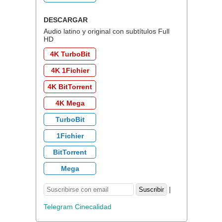
DESCARGAR
Audio latino y original con subtítulos Full
HD
4K TurboBit
4K 1Fichier
4K BitTorrent
4K Mega
TurboBit
1Fichier
BitTorrent
Mega
|
Telegram Cinecalidad