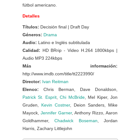
fútbol americano.
Detalles
Títulos:
Decisión final | Draft Day
Géneros:
Drama
Audio:
Latino e Inglés subtitulada
Calidad:
HD BRrip - Video H.264 1800kbps |
Audio MP3 224kbps
Más información:
http://www.imdb.com/title/tt2223990/
Director:
Ivan Reitman
Elenco:
Chris Berman, Dave Donaldson,
Patrick St. Esprit
,
Chi McBride
, Mel Kiper, Jon
Gruden,
Kevin Costner
, Deion Sanders, Mike
Mayock,
Jennifer Garner
, Anthony Rizzo, Aaron
Goldhammer,
Chadwick Boseman
, Jordan
Harris, Zachary Littlejohn