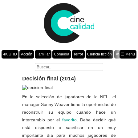
4K UHD
Acción
Familiar
Comedia
Terror
Ciencia ficción
Aventura
☰ Menú
Suspenso
Romance
Fantasía
Drama
Animación
Crimen
Misterio
Películas por año
Decisión final (2014)
En la selección de jugadores de la NFL, el
manager Sonny Weaver tiene la oportunidad de
reconstruir su equipo cuando hace un
intercambio por el
favorito
. Debe decidir qué
está dispuesto a sacrificar en un muy
importante día para muchos jugadores de