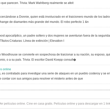
 que parecen. Trivia: Mark Wahlberg realmente se afeit
acercándose a Donnie, quien está involucrado en el traicionero mundo de los ladr
change de diamantes más grande del mundo. El robo perfecto 1 &n
st apocalíptico, un padre soltero y dos mujeres se aventuran fuera de la segurid
Títulos:Criaturas: Línea de extinción | Elevation I
n Woodhouse se convierte en sospechosa de traicionar a su nación, su esposo, qui
nio, o a su país. Trivia: El escritor David Koepp consult�
s online
, es contratado para investigar una serie de ataques en un pueblo costeroy y se enc
 contar con sus amigos para resolver el misterio antes de que
Ver
películas online
. Cine en casa gratis. Películas online y para descargar en 1 lin