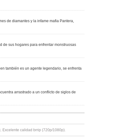
ones de diamantes y la infame mafia Pantera,
ad de sus hogares para enfrentar monstruosas
en también es un agente legendario, se enfrenta
uentra arrastrado a un conflicto de siglos de
k. Excelente calidad brrip (720p/1080p).