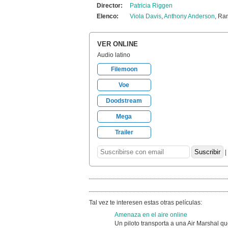
Director:
Patricia Riggen
Elenco:
Viola Davis
,
Anthony Anderson
, Ra
VER ONLINE
Audio latino
Filemoon
Voe
Doodstream
Mega
Trailer
|
Tal vez te interesen estas otras películas:
Amenaza en el aire online
Un piloto transporta a una Air Marshal qu