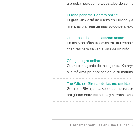
a prueba, porque no todos a bordo son lo
El robo perfecto: Pantera online
El gran Nick está de vuelta en Europa y 
mientras planean un masivo golpe al ex
Criaturas: Línea de extinción online
En las Montañas Rocosas en un tiempo po
criaturas para salvar la vida de un niño. 
Código negro online
Cuando la agente de inteligencia Kathry
a la máxima prueba: ser leal a su matrimo
The Witcher: Sirenas de las profundidade
Geralt de Rivia, un cazador de monstruos
antigüdad entre humanos y sirenas. Debe
Descargar películas en Cine Calidad. 