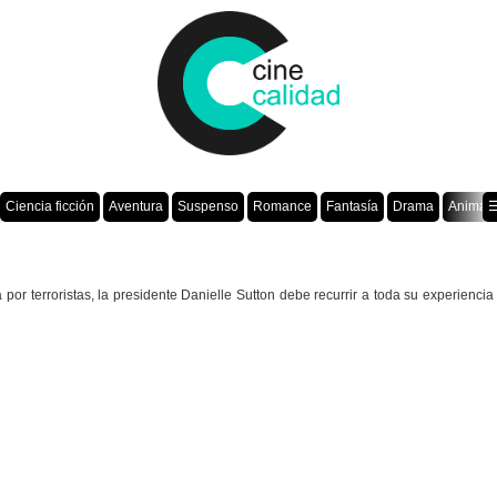
Ciencia ficción
Aventura
Suspenso
Romance
Fantasía
Drama
Animac
☰
terroristas, la presidente Danielle Sutton debe recurrir a toda su experiencia pol