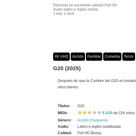
Películas en excelente calidad Full HD.
Audio latino e inglés online.
1 link, 1 click.
4K UHD
Acción
Familiar
Comedia
Terror
Crimen
Misterio
Películas por año
G20 (2025)
Después de que la Cumbre del G20 es tomada por 
otros líderes.
Títulos:
G20
★
★
★
★
★
★
★
★
★
★
IMDb:
5.1/10
de 11K votos
Género:
Acción
|
Suspenso
Audio:
Latino e Inglés subtitulada
Calidad:
Full HD Bluray