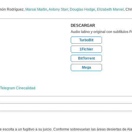
món Rodríguez,
Marsai Martin
,
Antony Starr
,
Douglas Hodge
,
Elizabeth Marvel
, Chr
DESCARGAR
Audio latino y original con subtítulos 
TurboBit
1Fichier
BitTorrent
Mega
Telegram Cinecalidad
e escolta a un fugitivo a su juicio. Conforme sobrevuelan las áreas desiertas de A