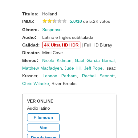
Títulos:
Holland
★
★
★
★
★
★
★
★
★
★
IMDb:
5.0/10
de 5.2K votos
Género:
Suspenso
Audio:
Latino e Inglés subtitulada
Calidad:
4K Ultra HD HDR
| Full HD Bluray
Director:
Mimi Cave
Elenco:
Nicole Kidman
,
Gael García Bernal
,
Matthew Macfadyen
,
Jude Hill
,
Jeff Pope
, Isaac
Krasner,
Lennon Parham
,
Rachel Sennott
,
Chris Witaske
, River Brooks
VER ONLINE
Audio latino
Filemoon
Voe
Doodstream