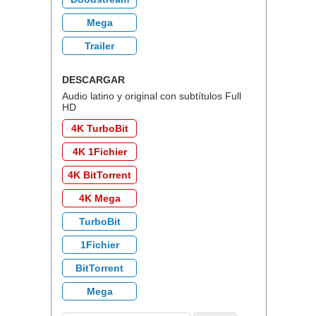
Mega
Trailer
DESCARGAR
Audio latino y original con subtítulos Full
HD
4K TurboBit
4K 1Fichier
4K BitTorrent
4K Mega
TurboBit
1Fichier
BitTorrent
Mega