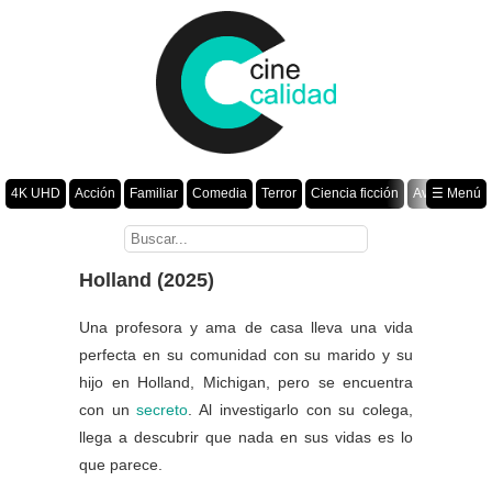
4K UHD
Acción
Familiar
Comedia
Terror
Ciencia ficción
Aventura
☰ Menú
Suspenso
Romance
Fantasía
Drama
Animación
Crimen
Misterio
Películas por año
Holland (2025)
Una profesora y ama de casa lleva una vida
perfecta en su comunidad con su marido y su
hijo en Holland, Michigan, pero se encuentra
con un
secreto
. Al investigarlo con su colega,
llega a descubrir que nada en sus vidas es lo
que parece.