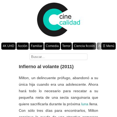
4K UHD
Acción
Familiar
Comedia
Terror
Ciencia ficción
Aventura
☰ Menú
Suspenso
Romance
Fantasía
Drama
Animación
Crimen
Misterio
Películas por año
Infierno al volante (2011)
Milton, un delincuente prófugo, abandonó a su
única hija cuando era una adolescente. Ahora
hará todo lo necesario para rescatar a su
pequeña nieta de una secta sanguinaria que
quiere sacrificarla durante la próxima
luna
llena.
Con sólo tres días para encontrarlos, Milton