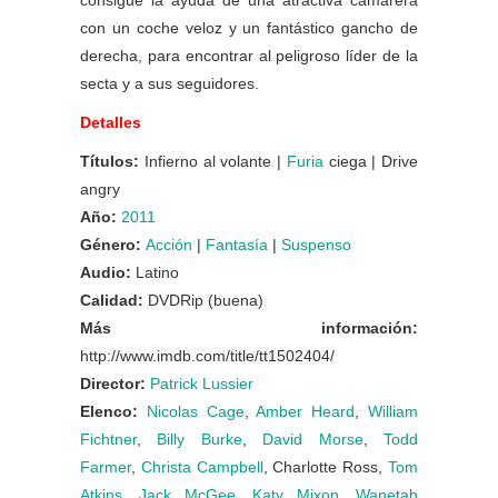
consigue la ayuda de una atractiva camarera
con un coche veloz y un fantástico gancho de
derecha, para encontrar al peligroso líder de la
secta y a sus seguidores.
Detalles
Títulos:
Infierno al volante |
Furia
ciega | Drive
angry
Año:
2011
Género:
Acción
|
Fantasía
|
Suspenso
Audio:
Latino
Calidad:
DVDRip (buena)
Más información:
http://www.imdb.com/title/tt1502404/
Director:
Patrick Lussier
Elenco:
Nicolas Cage
,
Amber Heard
,
William
Fichtner
,
Billy Burke
,
David Morse
,
Todd
Farmer
,
Christa Campbell
, Charlotte Ross,
Tom
Atkins
,
Jack McGee
,
Katy Mixon
,
Wanetah