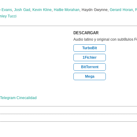
e Evans
,
Josh Gad
,
Kevin Kline
,
Hattie Morahan
, Haydn Gwynne,
Gerard Horan
,
nley Tucci
DESCARGAR
Audio latino y original con subtítulos 
TurboBit
1Fichier
BitTorrent
Mega
Telegram Cinecalidad