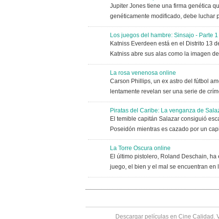
Jupiter Jones tiene una firma genética q
genéticamente modificado, debe luchar par
Los juegos del hambre: Sinsajo - Parte 1
Katniss Everdeen está en el Distrito 13 
Katniss abre sus alas como la imagen de l
La rosa venenosa online
Carson Phillips, un ex astro del fútbol 
lentamente revelan ser una serie de cr
Piratas del Caribe: La venganza de Sala
El temible capitán Salazar consiguió esc
Poseidón mientras es cazado por un capit
La Torre Oscura online
El último pistolero, Roland Deschain, ha
juego, el bien y el mal se encuentran en l
Descargar películas en Cine Calidad. 