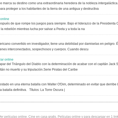
ue marca su destino como una extraordinaria heredera de la nobleza intergaláctica
a proteger a los habitantes de la tierra de una antigua y destructiva
 online
después de que rompe los juegos para siempre. Bajo el liderazco de la Presidenta 
a rebelión mientras lucha por salvar a Peeta y a toda la na
americano convertido en investigador, tiene una debilidad por damiselas en peligro
ímenes interconectados, sospechosos y cuerpos. Cuando descu
zar online
apar del Triángulo del Diablo con la determinación de acabar con el capitán Jack 
án no muerto y su tripulación.Serie Piratas del Caribe
 estado en una eterna batalla con Walter O'Dim, determinado en evitar que derribe
a batalla definitiva. Títulos: La Torre Oscura |
Ver
películas online
. Cine en casa gratis. Películas online y para descargar en 1 lin