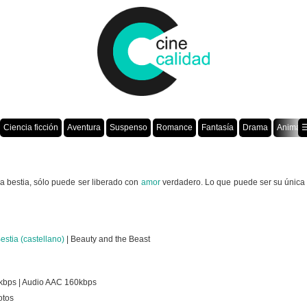
Ciencia ficción
Aventura
Suspenso
Romance
Fantasía
Drama
Animac
☰
a bestia, sólo puede ser liberado con
amor
verdadero. Lo que puede ser su única 
Bestia (castellano)
| Beauty and the Beast
kbps | Audio AAC 160kbps
otos