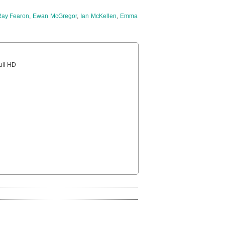
Ray Fearon
,
Ewan McGregor
,
Ian McKellen
,
Emma
Full HD