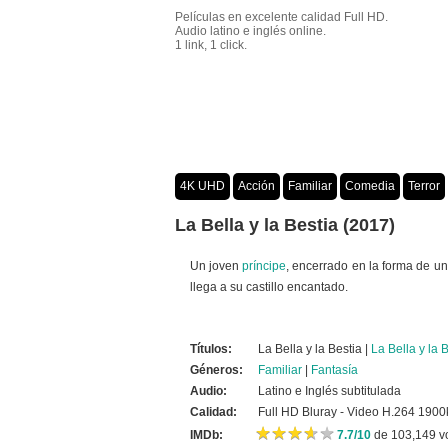
Películas en excelente calidad Full HD.
Audio latino e inglés online.
1 link, 1 click.
4K UHD
Acción
Familiar
Comedia
Terror
Crimen
Misterio
Películas por año
La Bella y la Bestia (2017)
Un joven
príncipe
, encerrado en la forma de un
llega a su castillo encantado.
Títulos:
La Bella y la Bestia |
La Bella y la 
Géneros:
Familiar
|
Fantasía
Audio:
Latino e Inglés subtitulada
Calidad:
Full HD Bluray - Video H.264 1900
★
★
★
★
★
★
★
★
★
★
IMDb:
7.7/10
de 103,149 v