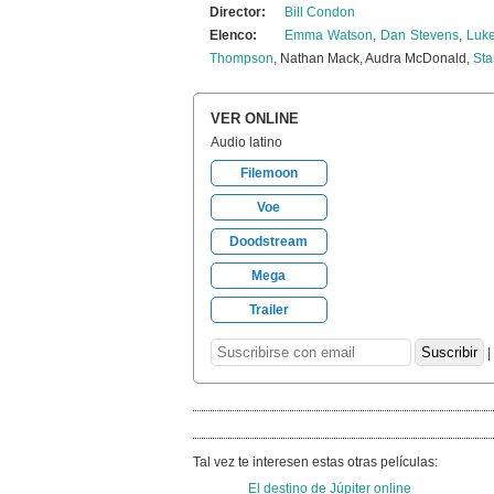
Director:
Bill Condon
Elenco:
Emma Watson
,
Dan Stevens
,
Luk
Thompson
, Nathan Mack, Audra McDonald,
Sta
VER ONLINE
Audio latino
Filemoon
Voe
Doodstream
Mega
Trailer
|
Tal vez te interesen estas otras películas:
El destino de Júpiter online