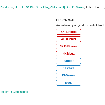
 Dickinson
,
Michelle Pfeiffer
,
Sam Riley
,
Chiwetel Ejiofor
,
Ed Skrein
, Robert Lindsay
DESCARGAR
Audio latino y original con subtítulos 
4K TurboBit
4K 1Fichier
4K BitTorrent
4K Mega
TurboBit
1Fichier
BitTorrent
Mega
Telegram Cinecalidad