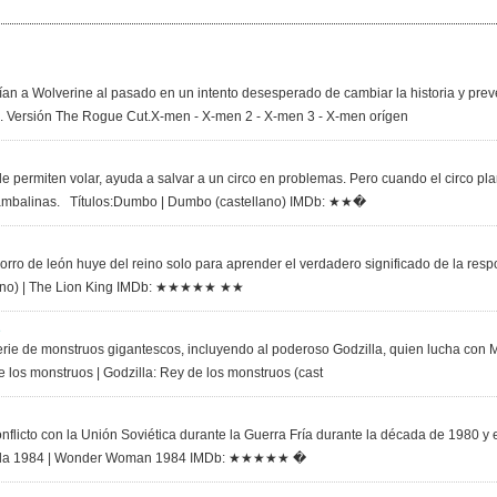
ían a Wolverine al pasado en un intento desesperado de cambiar la historia y pre
 Versión The Rogue Cut.X-men - X-men 2 - X-men 3 - X-men orígen
le permiten volar, ayuda a salvar a un circo en problemas. Pero cuando el circo 
bambalinas. Títulos:Dumbo | Dumbo (castellano) IMDb: ★★�
rro de león huye del reino solo para aprender el verdadero significado de la respo
tellano) | The Lion King IMDb: ★★★★★ ★★
e
rie de monstruos gigantescos, incluyendo al poderoso Godzilla, quien lucha con 
de los monstruos | Godzilla: Rey de los monstruos (cast
nflicto con la Unión Soviética durante la Guerra Fría durante la década de 1980 y
avilla 1984 | Wonder Woman 1984 IMDb: ★★★★★ �