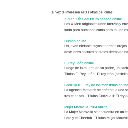
Tal vez te interesen estas otras películas:
X-Men: Días del futuro pasado online
Los X-Men originales unen fuerzas y env
tanto para humanos como para mutantes.
Dumbo online
Un joven elefante cuyas enormes orejas 
descubren oscuros secretos detrás de 
El Rey León online
Luego de la muerte de su padre, un cacho
Títulos:El Rey León | El rey león (cas
Godzilla II: El rey de los monstruos onlin
La agencia Monarch se enfrenta a una se
tres cabezas. Títulos:Godzilla II: El rey 
Mujer Maravilla 1984 online
La Mujer Maravilla se encuentra en un co
Lord y el Cheetah. Títulos:Mujer Mar