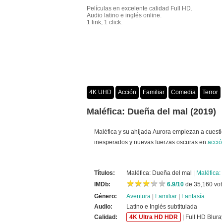
Películas en excelente calidad Full HD.
Audio latino e inglés online.
1 link, 1 click.
4K UHD
Acción
Familiar
Comedia
Terror
Crimen
Misterio
Películas por año
Maléfica: Dueña del mal (2019)
Maléfica y su ahijada Aurora empiezan a cuest
inesperados y nuevas fuerzas oscuras en
acci
Títulos:
Maléfica: Dueña del mal |
Maléfica:
★
★
★
★
★
★
★
★
★
★
IMDb:
6.9/10
de 35,160 vo
Género:
Aventura
|
Familiar
|
Fantasía
Audio:
Latino e Inglés subtitulada
Calidad:
4K Ultra HD HDR
| Full HD Blura