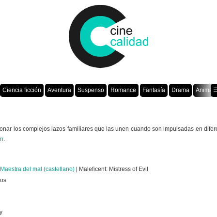
Ciencia ficción
Aventura
Suspenso
Romance
Fantasía
Drama
Animac
☰
ionar los complejos lazos familiares que las unen cuando son impulsadas en difer
ón
.
 Maestra del mal (castellano)
| Maleficent: Mistress of Evil
tos
y