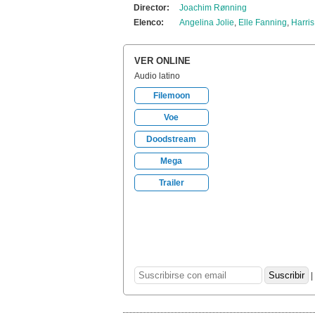
Director:
Joachim Rønning
Elenco:
Angelina Jolie
,
Elle Fanning
,
Harris
VER ONLINE
Audio latino
Filemoon
Voe
Doodstream
Mega
Trailer
|