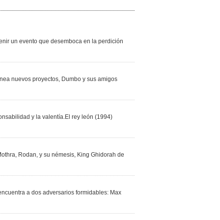
venir un evento que desemboca en la perdición
planea nuevos proyectos, Dumbo y sus amigos
nsabilidad y la valentía.El rey león (1994)
Mothra, Rodan, y su némesis, King Ghidorah de
 encuentra a dos adversarios formidables: Max