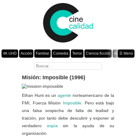
4K UHD
Acción
Familiar
Comedia
Terror
Ciencia ficción
Aventura
☰ Menú
Suspenso
Romance
Fantasía
Drama
Animación
Crimen
Misterio
Películas por año
Misión: Imposible (1996)
Ethan Hunt es un
agente
norteamericano de la
FMI, Fuerza Misión
Imposible
. Pero está bajo
una falsa sospecha de falta de lealtad y
traición, por tanto debe descubrir y exponer al
verdadero
espía
sin la ayuda de su
organización.