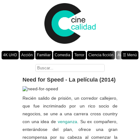
4K UHD
Acción
Familiar
Comedia
Terror
Ciencia ficción
Aventura
☰ Menú
Suspenso
Romance
Fantasía
Drama
Animación
Crimen
Misterio
Películas por año
Need for Speed - La película (2014)
Recién salido de prisión, un corredor callejero,
que fue incriminado por un rico socio de
negocios, se une a una carrera cross country
con una idea de
venganza
. Su ex compañero,
enterándose del plan, ofrece una gran
recompensa por su cabeza al comenzar la