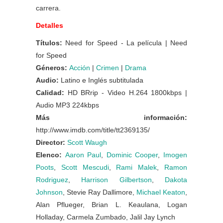
carrera.
Detalles
Títulos:
Need for Speed - La película | Need
for Speed
Géneros:
Acción
|
Crimen
|
Drama
Audio:
Latino e Inglés subtitulada
Calidad:
HD BRrip - Video H.264 1800kbps |
Audio MP3 224kbps
Más información:
http://www.imdb.com/title/tt2369135/
Director:
Scott Waugh
Elenco:
Aaron Paul
,
Dominic Cooper
,
Imogen
Poots
,
Scott Mescudi
,
Rami Malek
,
Ramon
Rodriguez
,
Harrison Gilbertson
,
Dakota
Johnson
, Stevie Ray Dallimore,
Michael Keaton
,
Alan Pflueger, Brian L. Keaulana, Logan
Holladay, Carmela Zumbado, Jalil Jay Lynch