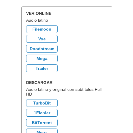
VER ONLINE
Audio latino
Filemoon
Voe
Doodstream
Mega
Trailer
DESCARGAR
Audio latino y original con subtítulos Full
HD
TurboBit
1Fichier
BitTorrent
Mega