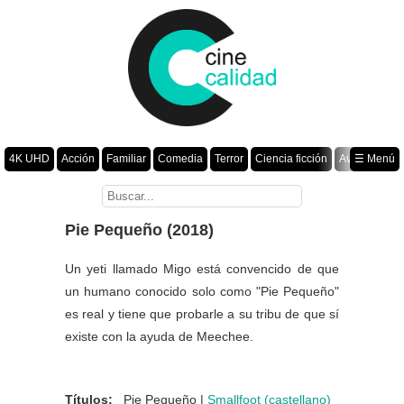
4K UHD
Acción
Familiar
Comedia
Terror
Ciencia ficción
Aventura
☰ Menú
Suspenso
Romance
Fantasía
Drama
Animación
Crimen
Misterio
Películas por año
Pie Pequeño (2018)
Un yeti llamado Migo está convencido de que
un humano conocido solo como "Pie Pequeño"
es real y tiene que probarle a su tribu de que sí
existe con la ayuda de Meechee.
Títulos:
Pie Pequeño |
Smallfoot (castellano)