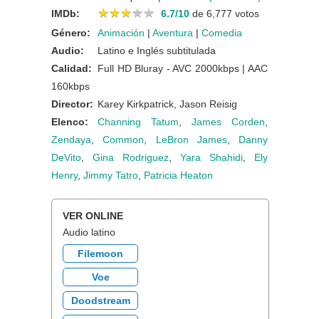
★
★
★
★
★
★
★
★
★
★
IMDb:
6.7/10
de 6,777 votos
Género:
Animación
|
Aventura
|
Comedia
Audio:
Latino e Inglés subtitulada
Calidad:
Full HD Bluray - AVC 2000kbps | AAC
160kbps
Director:
Karey Kirkpatrick, Jason Reisig
Elenco:
Channing Tatum
,
James Corden
,
Zendaya
,
Common
,
LeBron James
,
Danny
DeVito
,
Gina Rodriguez
,
Yara Shahidi
,
Ely
Henry
,
Jimmy Tatro
,
Patricia Heaton
VER ONLINE
Audio latino
Filemoon
Voe
Doodstream