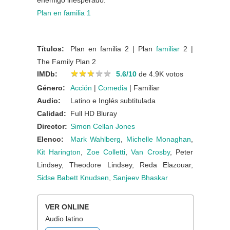
enemigo inesperado.
Plan en familia 1
Títulos:
Plan en familia 2 | Plan
familiar
2 |
The Family Plan 2
★
★
★
★
★
★
★
★
★
★
IMDb:
5.6/10
de 4.9K votos
Género:
Acción
|
Comedia
| Familiar
Audio:
Latino e Inglés subtitulada
Calidad:
Full HD Bluray
Director:
Simon Cellan Jones
Elenco:
Mark Wahlberg
,
Michelle Monaghan
,
Kit Harington
,
Zoe Colletti
,
Van Crosby
, Peter
Lindsey, Theodore Lindsey, Reda Elazouar,
Sidse Babett Knudsen
,
Sanjeev Bhaskar
VER ONLINE
Audio latino