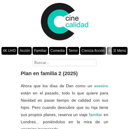
4K UHD
Acción
Familiar
Comedia
Terror
Ciencia ficción
Aventura
☰ Menú
Suspenso
Romance
Fantasía
Drama
Animación
Crimen
Misterio
Películas por año
Plan en familia 2 (2025)
Ahora que los días de Dan como un
asesino
están en el pasado, todo lo que quiere para
Navidad es pasar tiempo de calidad con sus
hijos. Pero cuando descubre que su hija tiene
sus propios planes, reserva un viaje
familiar
en
Londres... poniéndolos en la mira de un