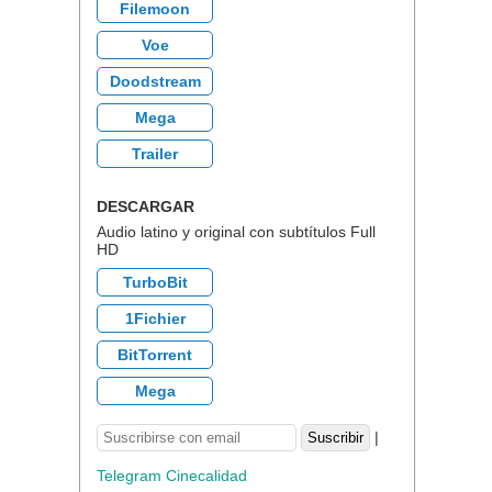
Filemoon
Voe
Doodstream
Mega
Trailer
DESCARGAR
Audio latino y original con subtítulos Full
HD
TurboBit
1Fichier
BitTorrent
Mega
|
Telegram Cinecalidad