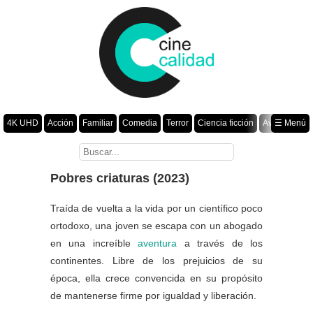
4K UHD
Acción
Familiar
Comedia
Terror
Ciencia ficción
Aventura
☰ Menú
Suspenso
Romance
Fantasía
Drama
Animación
Crimen
Misterio
Películas por año
Pobres criaturas (2023)
Traída de vuelta a la vida por un científico poco
ortodoxo, una joven se escapa con un abogado
en una increíble
aventura
a través de los
continentes. Libre de los prejuicios de su
época, ella crece convencida en su propósito
de mantenerse firme por igualdad y liberación.