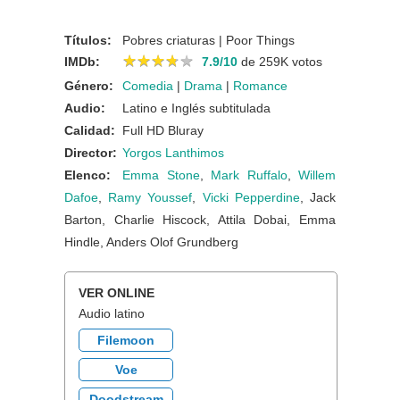
Títulos:
Pobres criaturas | Poor Things
★
★
★
★
★
★
★
★
★
★
IMDb:
7.9/10
de 259K votos
Género:
Comedia
|
Drama
|
Romance
Audio:
Latino e Inglés subtitulada
Calidad:
Full HD Bluray
Director:
Yorgos Lanthimos
Elenco:
Emma Stone
,
Mark Ruffalo
,
Willem
Dafoe
,
Ramy Youssef
,
Vicki Pepperdine
, Jack
Barton, Charlie Hiscock, Attila Dobai, Emma
Hindle, Anders Olof Grundberg
VER ONLINE
Audio latino
Filemoon
Voe
Doodstream