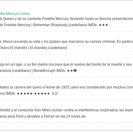
die Mercury online
ck Queen y de su cantante Freddie Mercury, llevando hasta su famosa presentación
 de Freddie Mercury | Bohemian Rhapsody (castellano) IMDb: ★★★
 Ahora recuerda su vida y los golpes que marcaron su carrera criminal. En particul
ulos:El irlandés | El irlandés (castellano)
a en un lago, y su fiel madre ora para que él vuelva del borde de la muerte y sea
speranza (castellano) | Breakthrough IMDb: ★★�
ue lideró la carrera del suero a Nome de 1925, pero era considerado por muchos co
stellano) IMDb: ★★★★★ ★★★★★ 8.2/
elby y el conductor Ken Miles luchan contra la interferencia corporativa, las leye
eras para Ford y desafiar a Ferrari en las 24 horas de