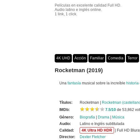
Películas en excelente calidad Full HD.
Audio latino e inglés online.
1 link, 1 click.
4K UHD
Acción
Familiar
Comedia
Terror
Crimen
Misterio
Películas por año
Rocketman (2019)
Una
fantasía
musical sobre la increíble
historia
Títulos:
Rocketman |
Rocketman (castellan
★
★
★
★
★
★
★
★
★
★
IMDb:
7.5/10
de 53,862 vo
Género:
Biografía
|
Drama
|
Música
Audio:
Latino e Inglés subtitulada
Calidad:
4K Ultra HD HDR
| Full HD Blura
Director:
Dexter Fletcher