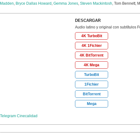
 Madden
,
Bryce Dallas Howard
,
Gemma Jones
,
Steven Mackintosh
, Tom Bennett, M
DESCARGAR
Audio latino y original con subtítulos 
4K TurboBit
4K 1Fichier
4K BitTorrent
4K Mega
TurboBit
1Fichier
BitTorrent
Mega
Telegram Cinecalidad