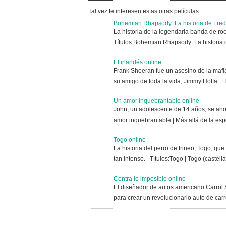
Tal vez te interesen estas otras películas:
Bohemian Rhapsody: La historia de Fred
La historia de la legendaria banda de ro
Títulos:Bohemian Rhapsody: La historia
El irlandés online
Frank Sheeran fue un asesino de la mafia.
su amigo de toda la vida, Jimmy Hoffa. Tít
Un amor inquebrantable online
John, un adolescente de 14 años, se ahog
amor inquebrantable | Más allá de la e
Togo online
La historia del perro de trineo, Togo, q
tan intenso. Títulos:Togo | Togo (ca
Contra lo imposible online
El diseñador de autos americano Carrol Sh
para crear un revolucionario auto de carr