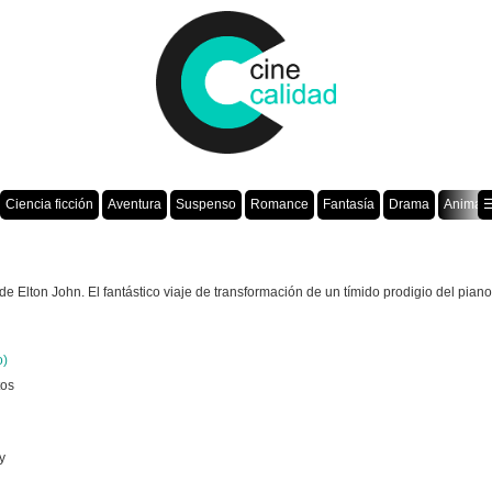
Ciencia ficción
Aventura
Suspenso
Romance
Fantasía
Drama
Animac
☰
de Elton John. El fantástico viaje de transformación de un tímido prodigio del piano
o)
tos
y