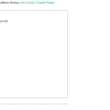
atthew Illesley,
Kit Connor
,
Charlie Rowe
Full HD