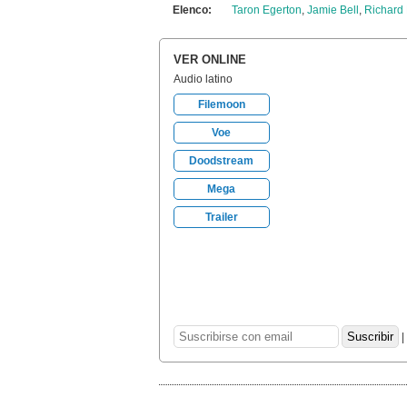
Elenco:
Taron Egerton
,
Jamie Bell
,
Richard
VER ONLINE
Audio latino
Filemoon
Voe
Doodstream
Mega
Trailer
|