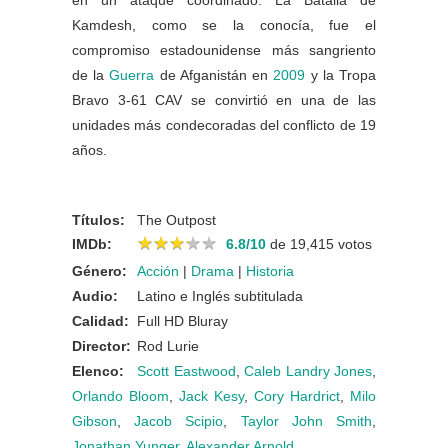
en un ataque coordinado. La Batalla de
Kamdesh, como se la conocía, fue el
compromiso estadounidense más sangriento
de la
Guerra
de Afganistán en
2009
y la Tropa
Bravo 3-61 CAV se convirtió en una de las
unidades más condecoradas del conflicto de 19
años.
Títulos:
The Outpost
★
★
★
★
★
★
★
★
★
★
IMDb:
6.8/10
de 19,415 votos
Género:
Acción
|
Drama
|
Historia
Audio:
Latino e Inglés subtitulada
Calidad:
Full HD Bluray
Director:
Rod Lurie
Elenco:
Scott Eastwood
,
Caleb Landry Jones
,
Orlando Bloom
,
Jack Kesy
,
Cory Hardrict
,
Milo
Gibson
,
Jacob Scipio
,
Taylor John Smith
,
Jonathan Yunger
,
Alexander Arnold