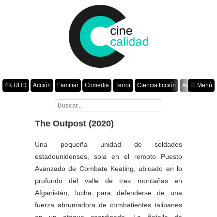
4K UHD
Acción
Familiar
Comedia
Terror
Ciencia ficción
Aventura
☰ Menú
Suspenso
Romance
Fantasía
Drama
Animación
Crimen
Misterio
Películas por año
The Outpost (2020)
Una pequeña unidad de soldados
estadounidenses, sola en el remoto Puesto
Avanzado de Combate Keating, ubicado en lo
profundo del valle de tres montañas en
Afganistán, lucha para defenderse de una
fuerza abrumadora de combatientes talibanes