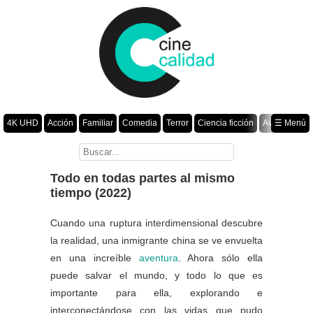
4K UHD
Acción
Familiar
Comedia
Terror
Ciencia ficción
Aventura
☰ Menú
Suspenso
Romance
Fantasía
Drama
Animación
Crimen
Misterio
Películas por año
Todo en todas partes al mismo
tiempo (2022)
Cuando una ruptura interdimensional descubre
la realidad, una inmigrante china se ve envuelta
en una increíble
aventura
. Ahora sólo ella
puede salvar el mundo, y todo lo que es
importante para ella, explorando e
interconectándose con las vidas que pudo