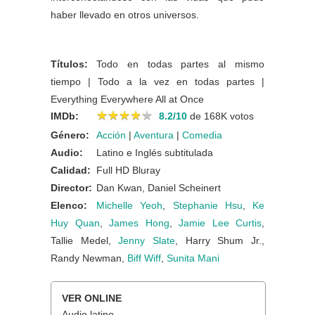
haber llevado en otros universos.
Títulos:
Todo en todas partes al mismo
tiempo | Todo a la vez en todas partes |
Everything Everywhere All at Once
★
★
★
★
★
★
★
★
★
★
IMDb:
8.2/10
de 168K votos
Género:
Acción
|
Aventura
|
Comedia
Audio:
Latino e Inglés subtitulada
Calidad:
Full HD Bluray
Director:
Dan Kwan, Daniel Scheinert
Elenco:
Michelle Yeoh
,
Stephanie Hsu
,
Ke
Huy Quan
,
James Hong
,
Jamie Lee Curtis
,
Tallie Medel,
Jenny Slate
, Harry Shum Jr.,
Randy Newman,
Biff Wiff
,
Sunita Mani
VER ONLINE
Audio latino