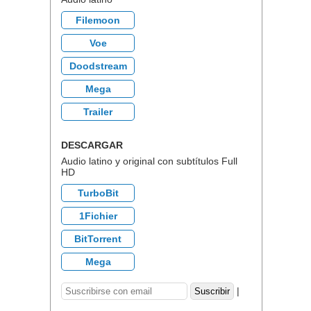
Filemoon
Voe
Doodstream
Mega
Trailer
DESCARGAR
Audio latino y original con subtítulos Full
HD
TurboBit
1Fichier
BitTorrent
Mega
|