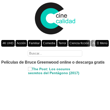
4K UHD
Acción
Familiar
Comedia
Terror
Ciencia ficción
Aventura
☰ Menú
Suspenso
Romance
Fantasía
Drama
Animación
Crimen
Misterio
Películas por año
Películas de Bruce Greenwood online o descarga gratis