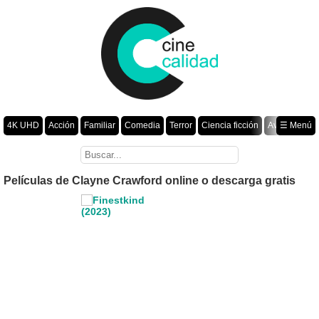
4K UHD
Acción
Familiar
Comedia
Terror
Ciencia ficción
Aventura
☰ Menú
Suspenso
Romance
Fantasía
Drama
Animación
Crimen
Misterio
Películas por año
Películas de Clayne Crawford online o descarga gratis