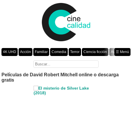
4K UHD
Acción
Familiar
Comedia
Terror
Ciencia ficción
Aventura
☰ Menú
Suspenso
Romance
Fantasía
Drama
Animación
Crimen
Misterio
Películas por año
Películas de David Robert Mitchell online o descarga
gratis