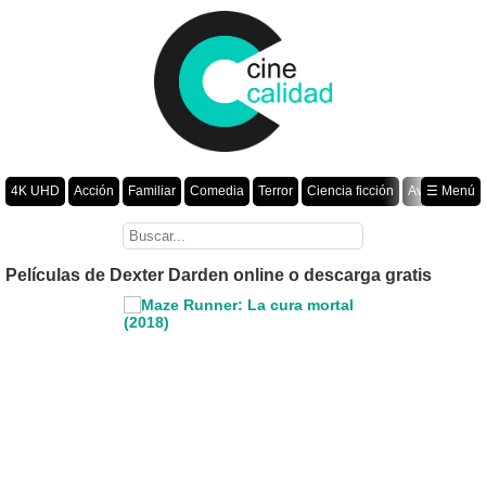
4K UHD
Acción
Familiar
Comedia
Terror
Ciencia ficción
Aventura
☰ Menú
Suspenso
Romance
Fantasía
Drama
Animación
Crimen
Misterio
Películas por año
Películas de Dexter Darden online o descarga gratis