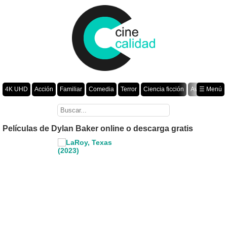
4K UHD
Acción
Familiar
Comedia
Terror
Ciencia ficción
Aventura
☰ Menú
Suspenso
Romance
Fantasía
Drama
Animación
Crimen
Misterio
Películas por año
Películas de Dylan Baker online o descarga gratis