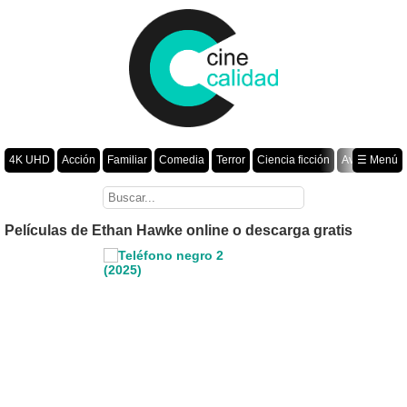
4K UHD
Acción
Familiar
Comedia
Terror
Ciencia ficción
Aventura
☰ Menú
Suspenso
Romance
Fantasía
Drama
Animación
Crimen
Misterio
Películas por año
Películas de Ethan Hawke online o descarga gratis