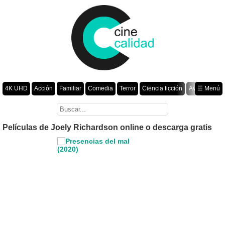
4K UHD
Acción
Familiar
Comedia
Terror
Ciencia ficción
Aventura
☰ Menú
Suspenso
Romance
Fantasía
Drama
Animación
Crimen
Misterio
Películas por año
Películas de Joely Richardson online o descarga gratis