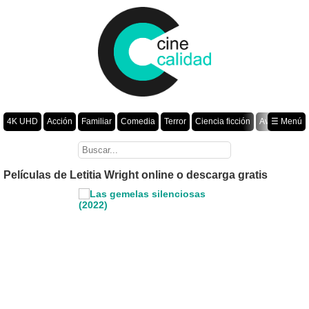
4K UHD
Acción
Familiar
Comedia
Terror
Ciencia ficción
Aventura
☰ Menú
Suspenso
Romance
Fantasía
Drama
Animación
Crimen
Misterio
Películas por año
Películas de Letitia Wright online o descarga gratis