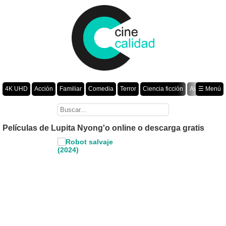
4K UHD
Acción
Familiar
Comedia
Terror
Ciencia ficción
Aventura
☰ Menú
Suspenso
Romance
Fantasía
Drama
Animación
Crimen
Misterio
Películas por año
Películas de Lupita Nyong'o online o descarga gratis