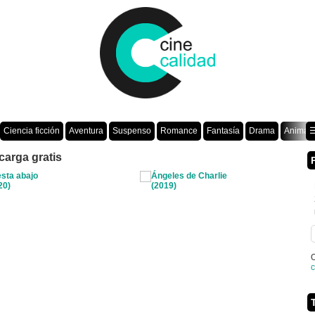
Ciencia ficción
Aventura
Suspenso
Romance
Fantasía
Drama
Animac
☰
carga gratis
O
c