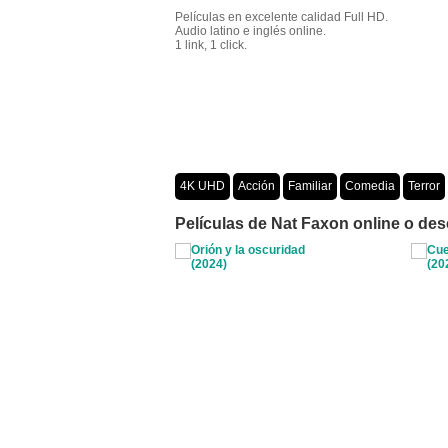
Películas en excelente calidad Full HD.
Audio latino e inglés online.
1 link, 1 click.
4K UHD
Acción
Familiar
Comedia
Terror
Crimen
Misterio
Películas por año
Películas de Nat Faxon online o des