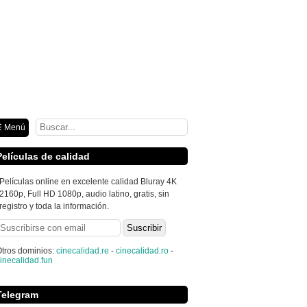
ión
 Menú
Películas de calidad
Películas online en excelente calidad Bluray 4K
2160p, Full HD 1080p, audio latino, gratis, sin
registro y toda la información.
tros dominios:
cinecalidad.re
-
cinecalidad.ro
-
inecalidad.fun
Telegram