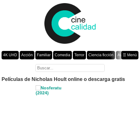
4K UHD
Acción
Familiar
Comedia
Terror
Ciencia ficción
Aventura
☰ Menú
Suspenso
Romance
Fantasía
Drama
Animación
Crimen
Misterio
Películas por año
Películas de Nicholas Hoult online o descarga gratis