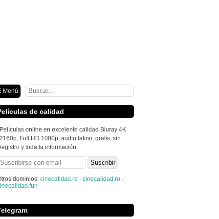
ión
 Menú
Películas de calidad
Películas online en excelente calidad Bluray 4K
2160p, Full HD 1080p, audio latino, gratis, sin
registro y toda la información.
tros dominios:
cinecalidad.re
-
cinecalidad.ro
-
inecalidad.fun
Telegram