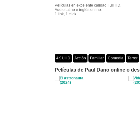
Películas en excelente calidad Full HD.
Audio latino e inglés online.
1 link, 1 click.
4K UHD
Acción
Familiar
Comedia
Terror
Crimen
Misterio
Películas por año
Películas de Paul Dano online o des