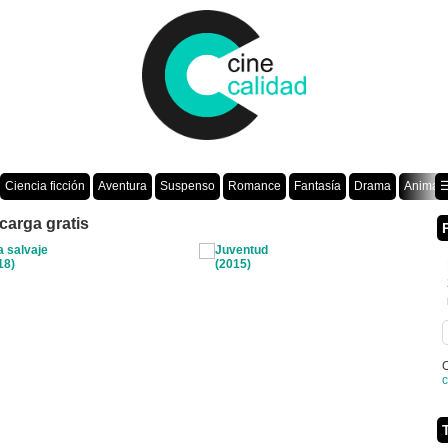
Ciencia ficción
Aventura
Suspenso
Romance
Fantasía
Drama
Animac
☰
carga gratis
O
c